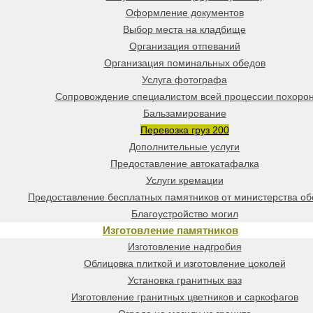
Оформление документов
Выбор места на кладбище
Организация отпеваний
Организация поминальных обедов
Услуга фотографа
Сопровождение специалистом всей процессии похоро
Бальзамирование
Перевозка груз 200
Дополнительные услуги
Предоставление автокатафалка
Услуги кремации
Предоставление бесплатных памятников от министерства о
Благоустройство могил
Изготовление памятников
Изготовление надгробия
Облицовка плиткой и изготовление цоколей
Установка гранитных ваз
Изготовление гранитных цветников и саркофагов